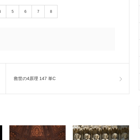
4
5
6
7
8
救世の4原理 147 単C