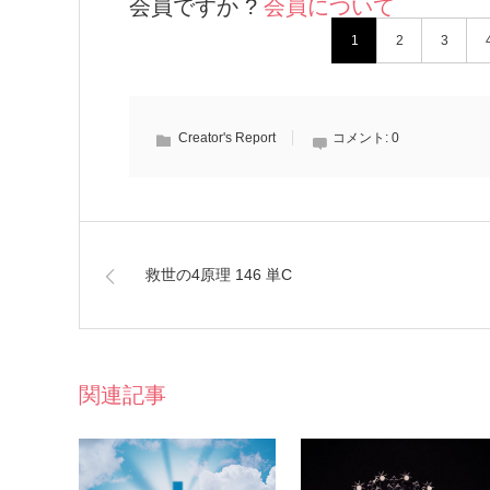
会員ですか ?
会員について
1
2
3
Creator's Report
コメント:
0
救世の4原理 146 単C
関連記事