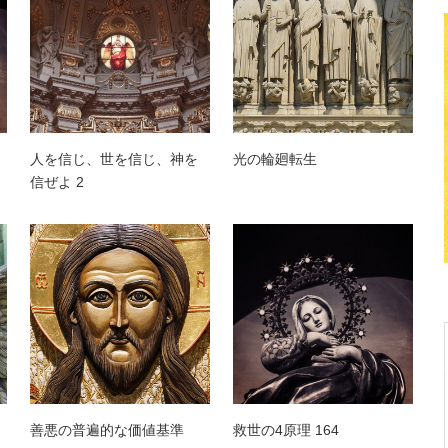
人を信じ、世を信じ、神を
光の輪廻転生
信ぜよ 2
善悪の普遍的な価値基準
救世の4原理 164