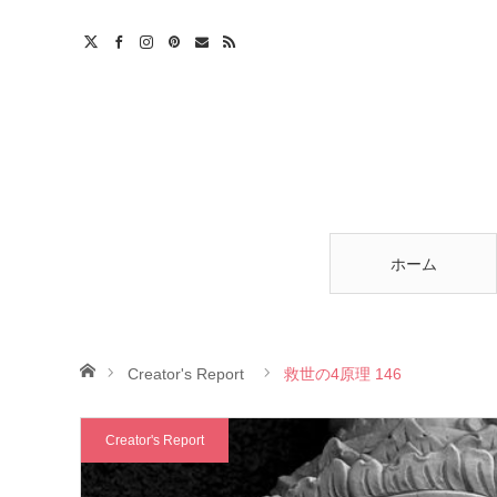
am
est
ntact
RSS
ホーム
ホーム
Creator's Report
救世の4原理 146
Creator's Report