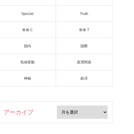
Special
Truth
単体 C
単体 T
国内
国際
気候変動
真理関係
神秘
経済
アーカイブ