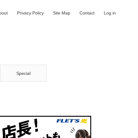
bout
Privacy Policy
Site Map
Contact
Log in
Special