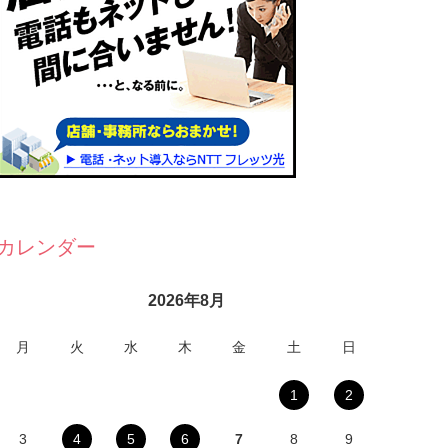
カレンダー
2026年8月
月
火
水
木
金
土
日
1
2
3
4
5
6
7
8
9