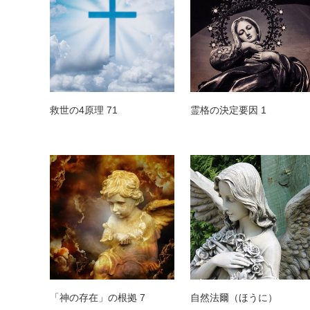
救世の4原理 71
霊格の決定要因 1
「神の存在」の根拠 7
自然法爾（ほうに）