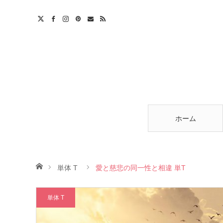
am
est
ntact
RSS
ホーム
ホーム
単体 T
愛と慈悲の同一性と相違 単T
単体 T