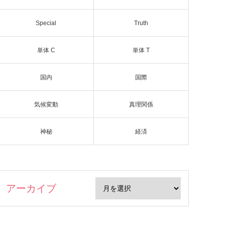
Special
Truth
単体 C
単体 T
国内
国際
気候変動
真理関係
神秘
経済
アーカイブ