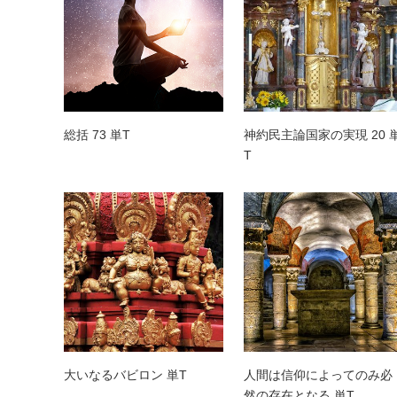
総括 73 単T
神約民主論国家の実現 20 
T
大いなるバビロン 単T
人間は信仰によってのみ必
然の存在となる 単T