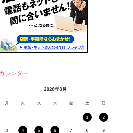
カレンダー
2026年8月
月
火
水
木
金
土
日
1
2
3
4
5
6
7
8
9