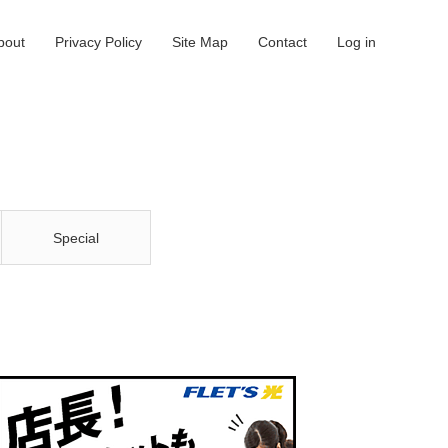
bout
Privacy Policy
Site Map
Contact
Log in
Special