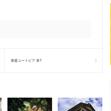
家庭ユートピア 単T