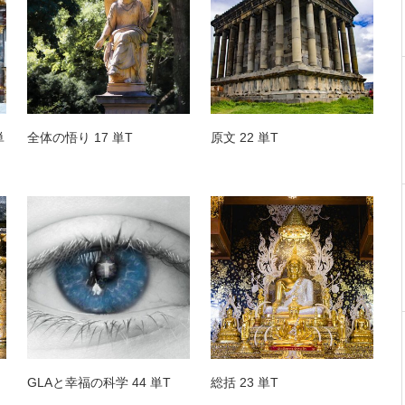
単
全体の悟り 17 単T
原文 22 単T
GLAと幸福の科学 44 単T
総括 23 単T