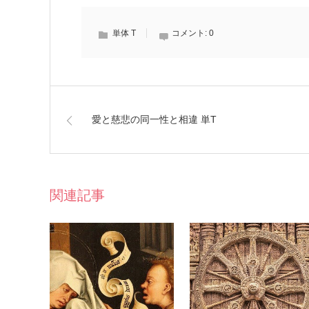
単体 T
コメント:
0
愛と慈悲の同一性と相違 単T
関連記事