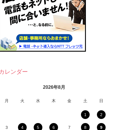
カレンダー
2026年8月
月
火
水
木
金
土
日
1
2
3
4
5
6
7
8
9