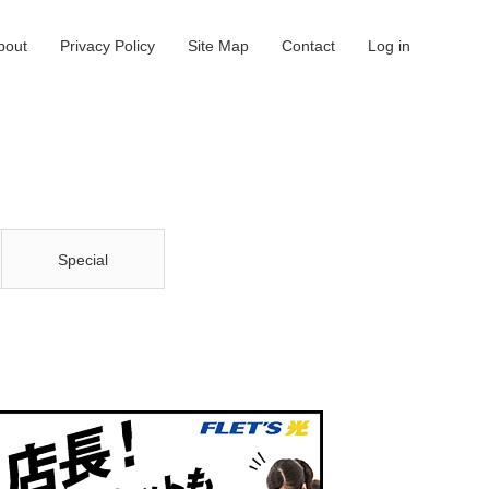
bout
Privacy Policy
Site Map
Contact
Log in
Special