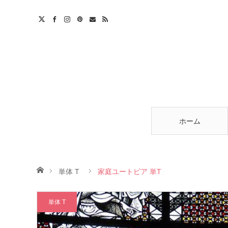
am
est
ntact
RSS
ホーム
ホーム
単体 T
家庭ユートピア 単T
単体 T