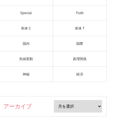
Special
Truth
単体 C
単体 T
国内
国際
気候変動
真理関係
神秘
経済
アーカイブ