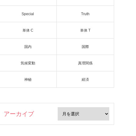
Special
Truth
単体 C
単体 T
国内
国際
気候変動
真理関係
神秘
経済
アーカイブ