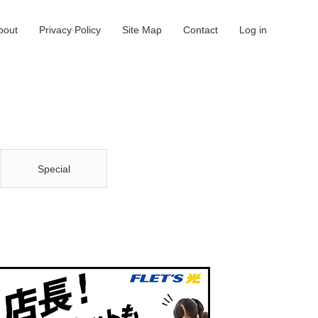
bout
Privacy Policy
Site Map
Contact
Log in
Special