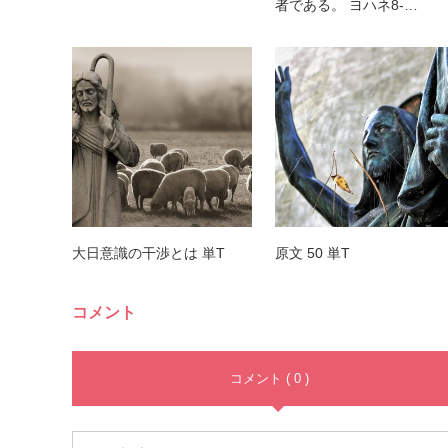
者である。 ヨハネ8-…
大日意識の干渉とは 単T
原文 50 単T
コメント
コメント ( 0 )