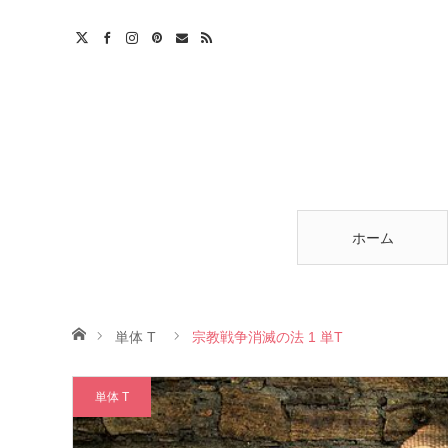
am
est
ntact
RSS
ホーム
ホーム
単体 T
宗教戦争消滅の法 1 単T
単体 T