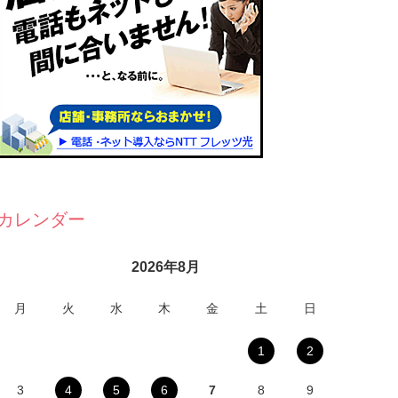
カレンダー
2026年8月
月
火
水
木
金
土
日
1
2
3
4
5
6
7
8
9