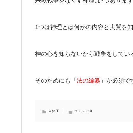
宗教戦争をなくす神理は3つありま
1つは神理とは何かの内容と実質を
神の心を知らないから戦争をしてい
そのためにも「
法の編纂
」が必須で
単体 T
コメント:
0