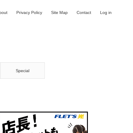
bout
Privacy Policy
Site Map
Contact
Log in
Special