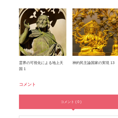
霊界の可視化による地上天
神約民主論国家の実現 13
国 1
コメント
コメント ( 0 )