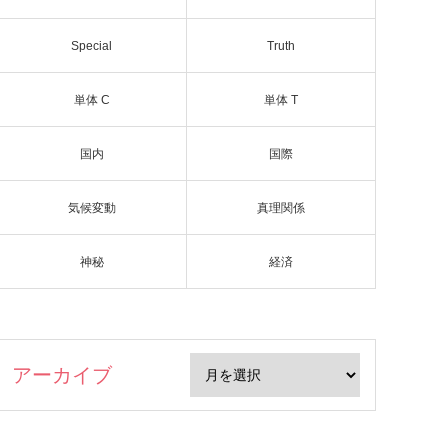
Special
Truth
単体 C
単体 T
国内
国際
気候変動
真理関係
神秘
経済
アーカイブ