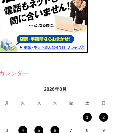
カレンダー
2026年8月
月
火
水
木
金
土
日
1
2
3
4
5
6
7
8
9