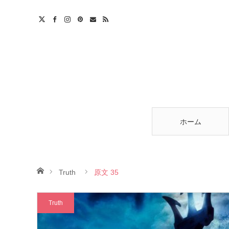
am
est
ntact
RSS
ホーム
ホーム
Truth
原文 35
Truth