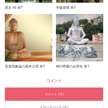
原文 45 単T
学級崩壊 単T
霊道現象論の基本公理 単T
神の呼吸のみ実在 単T
コメント
コメント ( 0 )
トラックバック ( 0 )