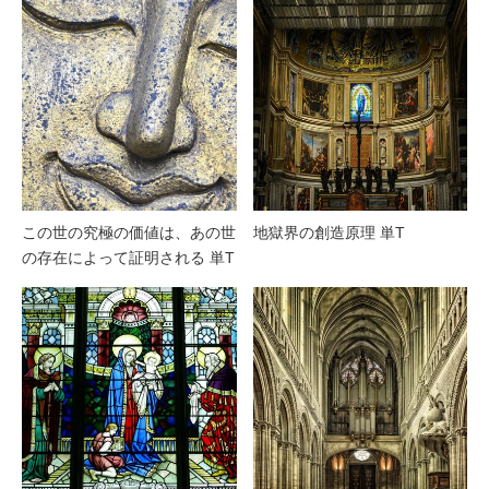
この世の究極の価値は、あの世
地獄界の創造原理 単T
の存在によって証明される 単T