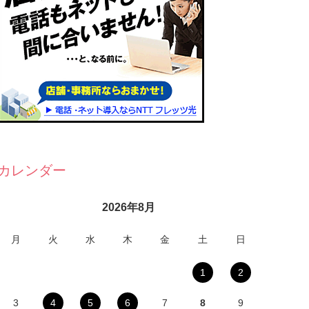
カレンダー
2026年8月
月
火
水
木
金
土
日
1
2
3
4
5
6
7
8
9