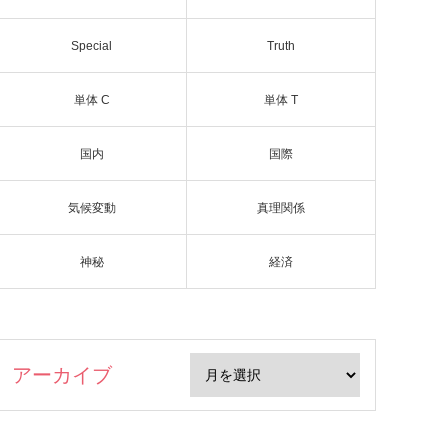
Special
Truth
単体 C
単体 T
国内
国際
気候変動
真理関係
神秘
経済
アーカイブ