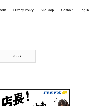
bout
Privacy Policy
Site Map
Contact
Log in
Special