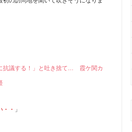
最初の訪問地を聞いて吹きそうになりま
に抗議する！」と吐き捨て… 霞ケ関カ
経
い・・
」