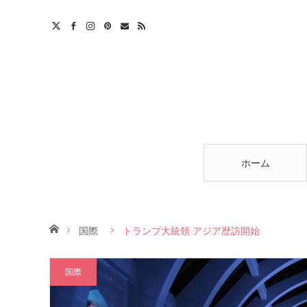
am
est
ntact
RSS
ホーム
ホーム
国際
トランプ大統領 アジア歴訪開始
国際