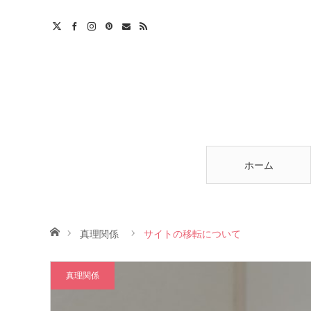
am
est
ntact
RSS
ホーム
ホーム
真理関係
サイトの移転について
真理関係