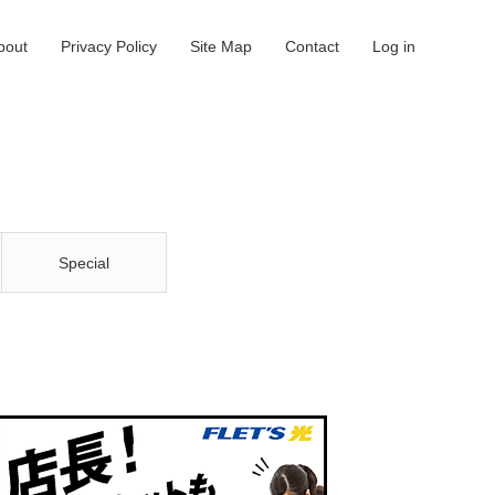
bout
Privacy Policy
Site Map
Contact
Log in
Special