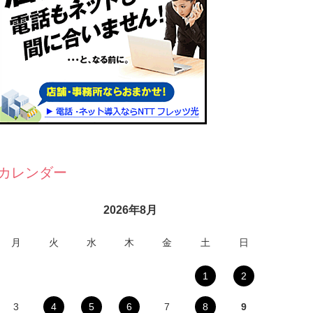
カレンダー
2026年8月
月
火
水
木
金
土
日
1
2
3
4
5
6
7
8
9