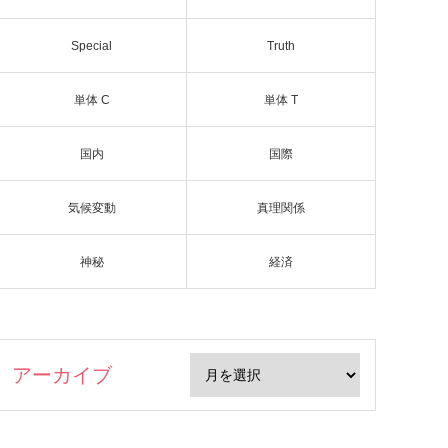
Special
Truth
単体 C
単体 T
国内
国際
気候変動
真理関係
神秘
経済
アーカイブ