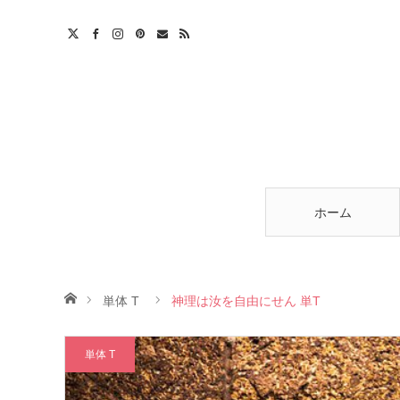
am
est
ntact
RSS
ホーム
ホーム
単体 T
神理は汝を自由にせん 単T
単体 T