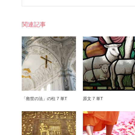
関連記事
「救世の法」の柱 7 単T
原文 7 単T