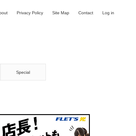
bout
Privacy Policy
Site Map
Contact
Log in
Special