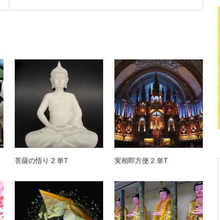
菩薩の悟り 2 単T
実相即方便 2 単T