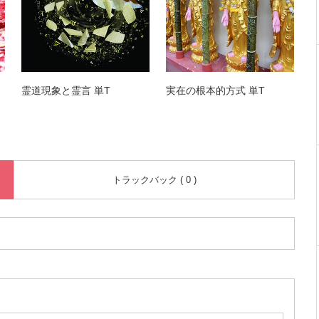
霊道現象と霊言 単T
実在の根本的方式 単T
トラックバック ( 0 )