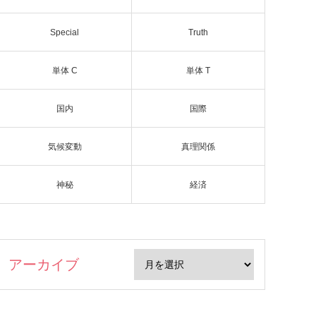
Special
Truth
単体 C
単体 T
国内
国際
気候変動
真理関係
神秘
経済
アーカイブ