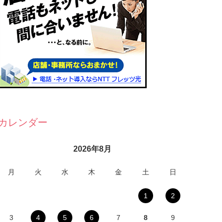
カレンダー
2026年8月
月
火
水
木
金
土
日
1
2
3
4
5
6
7
8
9