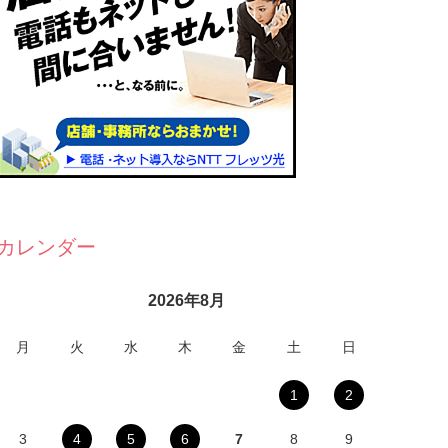
カレンダー
2026年8月
月
火
水
木
金
土
日
1
2
3
4
5
6
7
8
9