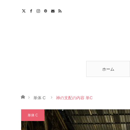
am
est
ntact
RSS
ホーム
ホーム
単体 C
神の支配の内容 単C
単体 C