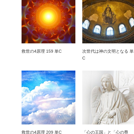
救世の4原理 159 単C
次世代は神の文明となる 単
C
救世の4原理 209 単C
「心の王国」と「心の尊