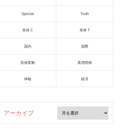
Special
Truth
単体 C
単体 T
国内
国際
気候変動
真理関係
神秘
経済
アーカイブ