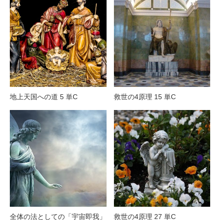
地上天国への道 5 単C
救世の4原理 15 単C
全体の法としての「宇宙即我」
救世の4原理 27 単C