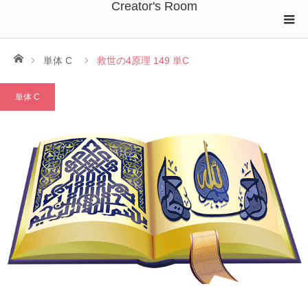
Creator's Room
ホーム
単体 C
救世の4原理 149 単C
単体 C