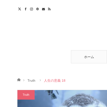
am
est
ntact
RSS
ホーム
ホーム
Truth
人生の意義 18
Truth