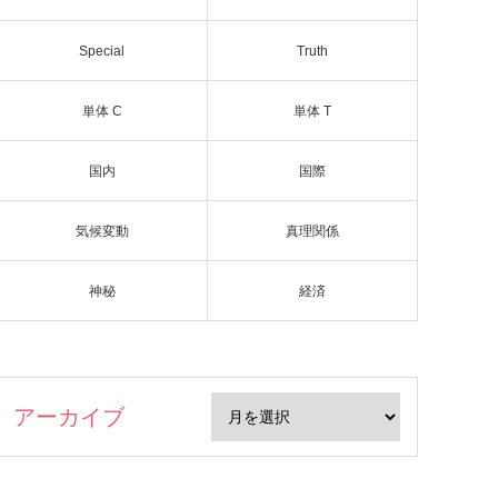
Special
Truth
単体 C
単体 T
国内
国際
気候変動
真理関係
神秘
経済
アーカイブ