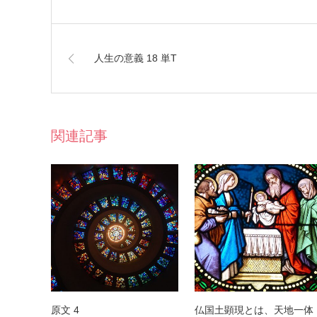
人生の意義 18 単T
関連記事
原文 4
仏国土顕現とは、天地一体