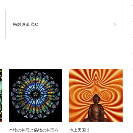
宗教改革 単C
本物の神理と偽物の神理を
地上天国 3