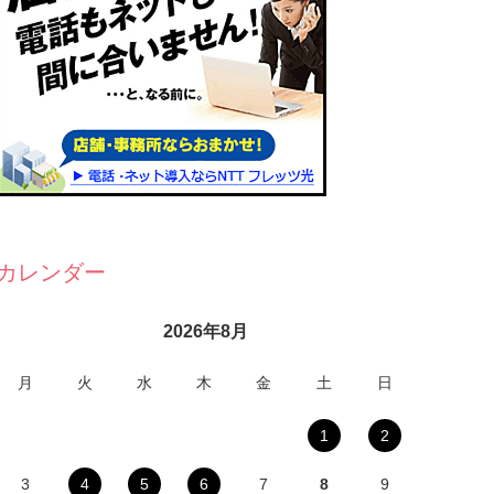
カレンダー
2026年8月
月
火
水
木
金
土
日
1
2
3
4
5
6
7
8
9