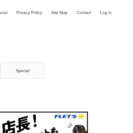
bout
Privacy Policy
Site Map
Contact
Log in
Special