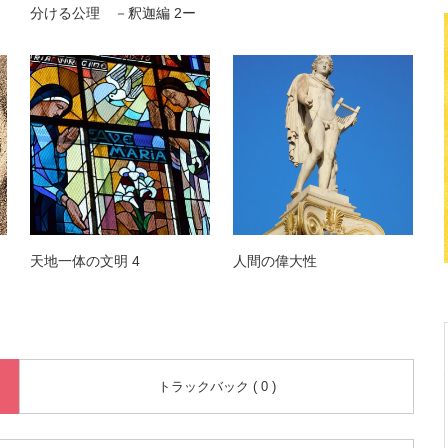
分ける公理 －釈迦編 2ー
天地一体の文明 4
人間の偉大性
トラックバック ( 0 )