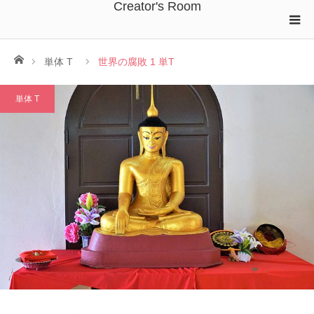
Creator's Room
ホーム
単体 T
世界の腐敗 1 単T
単体 T