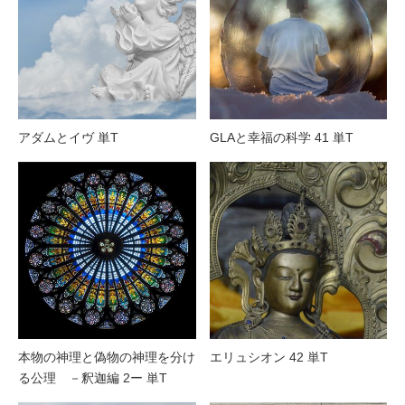
アダムとイヴ 単T
GLAと幸福の科学 41 単T
本物の神理と偽物の神理を分け
エリュシオン 42 単T
る公理 －釈迦編 2ー 単T