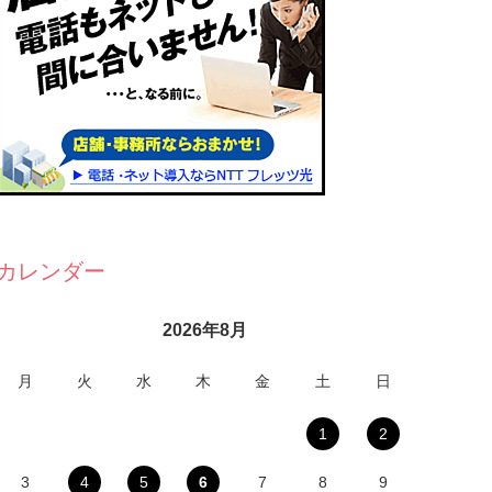
カレンダー
2026年8月
月
火
水
木
金
土
日
1
2
3
4
5
6
7
8
9