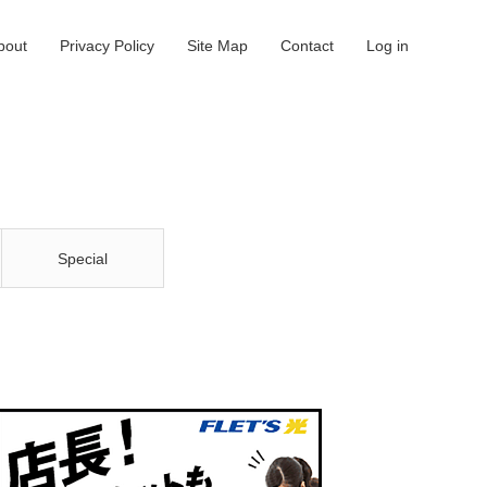
bout
Privacy Policy
Site Map
Contact
Log in
Special