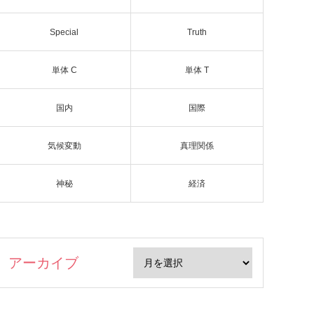
Special
Truth
単体 C
単体 T
国内
国際
気候変動
真理関係
神秘
経済
アーカイブ