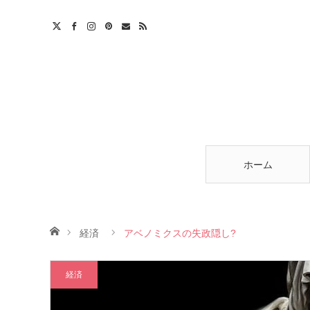
am
est
ntact
RSS
ホーム
ホーム
経済
アベノミクスの失政隠し?
経済